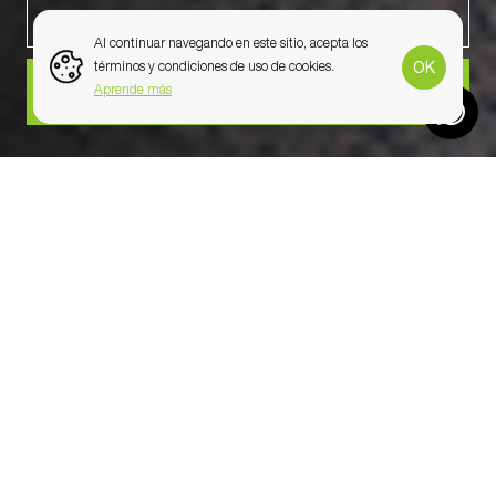
ALQUILAR
Al continuar navegando en este sitio, acepta los
OK
términos y condiciones de uso de cookies.
COMPRAR
Aprende más
PACK 2
Conformado por un modular
M2,
un
almacen
C20
y un
M2 WP
(Baño con ducha)
.
En modalidad de alquiler y venta.