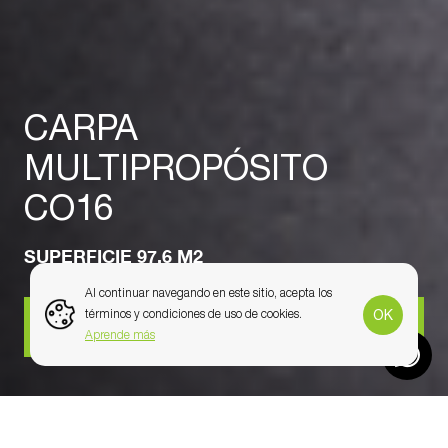
CARPA
MULTIPROPÓSITO
CO16
SUPERFICIE 97.6 M2
Al continuar navegando en este sitio, acepta los
OK
términos y condiciones de uso de cookies.
COMPRAR
Aprende más